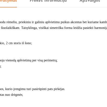
rašymas
Prekės Informacija
Apžvalgos
du rėmeliu, priekiniu ir galiniu apšvietimu puikus akcentas bet kuriame kamba
ek šiuolaikiškam. Taisyklinga, visiškai simetriška forma leidžia pasiekti harmoni
io, 2 cm storis iš šono;
ja vienodą apšvietimą per visą perimetrą;
ų;
os, kurio įrengimu turi pasirūpinti pats pirkėjas.
otas nuo drėgmės;