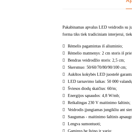
Ap
Pakabinamas apvalus LED veidrodis su juo
forma tiks tiek tradiciniam interjerui, ti
Rėmelis pagamintas iš aliuminio;
Rėmelio matmenys: 2 cm storis iš priek
Bendras veidrodžio storis: 2,5 cm;
Skersmuo: 50/60/70/80/90/100 cm;
Aukštos kokybės LED juostelė garantuo
LED tarnavimo laikas: 50 000 valand
Šviesos diodų skaičius: 60/m;
Energijos sąnaudos: 4,8 W/mb;
Reikalingas 230 V maitinimo šaltinis;
Veidrodis įjungiamas jungikliu ant sien
Saugumas - maitinimo šaltinis apsaug
Lengva sumontuoti;
Gaminys be švino ir vario;