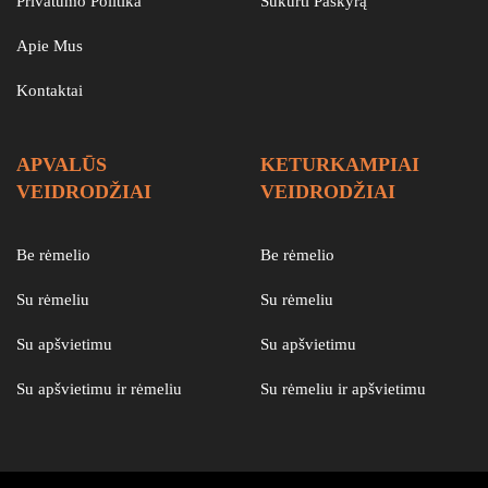
Privatumo Politika
Sukurti Paskyrą
Apie Mus
Kontaktai
APVALŪS
KETURKAMPIAI
VEIDRODŽIAI
VEIDRODŽIAI
Be rėmelio
Be rėmelio
Su rėmeliu
Su rėmeliu
Su apšvietimu
Su apšvietimu
Su apšvietimu ir rėmeliu
Su rėmeliu ir apšvietimu