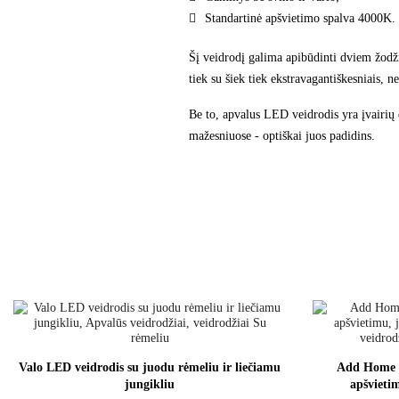
Standartinė apšvietimo spalva 4000K.
Šį veidrodį galima apibūdinti dviem žodžia
tiek su šiek tiek ekstravagantiškesniais, 
Be to, apvalus LED veidrodis yra įvairių 
mažesniuose - optiškai juos padidins.
Valo LED veidrodis su juodu rėmeliu ir liečiamu
Add Home S
jungikliu
apšvieti