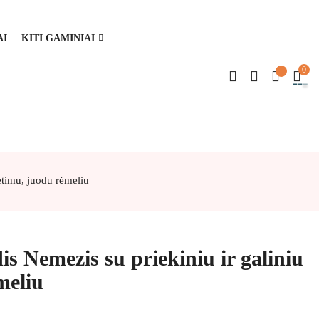
AI
KITI GAMINIAI
0
etimu, juodu rėmeliu
s Nemezis su priekiniu ir galiniu
meliu