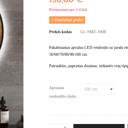
130,00 €
Pristatymas per 2-4 d.d.
Paskutinė prekė

Prekės kodas
GL-NMZ-100B
Pakabinamas apvalus LED veidrodis su juodu rėm
50/60/70/80/90/100 cm.
Patrauklus, paprastas dizainas, tinkantis visų tipų
Apvalaus
veidrodžio dydis