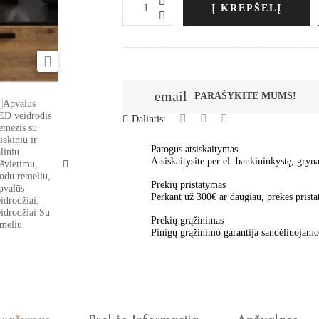
Į KREPŠELĮ

email
PARAŠYKITE MUMS!
Dalintis:
Patogus atsiskaitymas
Atsiskaitysite per el. bankininkystę, gryna
Prekių pristatymas
Perkant už 300€ ar daugiau, prekes pris
Prekių grąžinimas
Pinigų grąžinimo garantija sandėliuoja