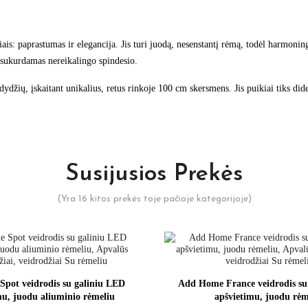
is: paprastumas ir elegancija. Jis turi juodą, nesenstantį rėmą, todėl harmoning
nesukurdamas nereikalingo spindesio.
dydžių, įskaitant unikalius, retus rinkoje 100 cm skersmens. Jis puikiai tiks di
Susijusios Prekės
(Yra 16 kitos prekės toje pačioje kategorijoje)
pot veidrodis su galiniu LED
Add Home France veidrodis su
mu, juodu aliuminio rėmeliu
apšvietimu, juodu rėm