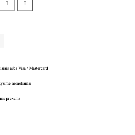
isiais arba Visa / Mastercard
tatysime nemokamai
moms prekėms