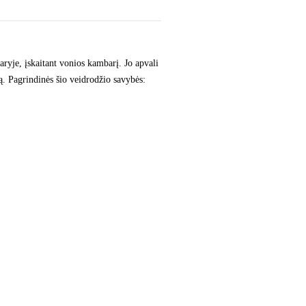
ryje, įskaitant vonios kambarį. Jo apvali
ją. Pagrindinės šio veidrodžio savybės: