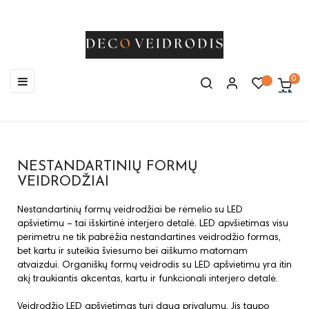
Toggle
☰
0
navigation
NESTANDARTINIŲ FORMŲ
VEIDRODŽIAI
Nestandartinių formų veidrodžiai be rėmelio su LED
apšvietimu – tai išskirtinė interjero detalė. LED apvšietimas visu
perimetru ne tik pabrėžia nestandartines veidrodžio formas,
bet kartu ir suteikia šviesumo bei aiškumo matomam
atvaizdui. Organiškų formų veidrodis su LED apšvietimu yra itin
akį traukiantis akcentas, kartu ir funkcionali interjero detalė.
Veidrodžio LED apšvietimas turi daug privalumų. Jis taupo