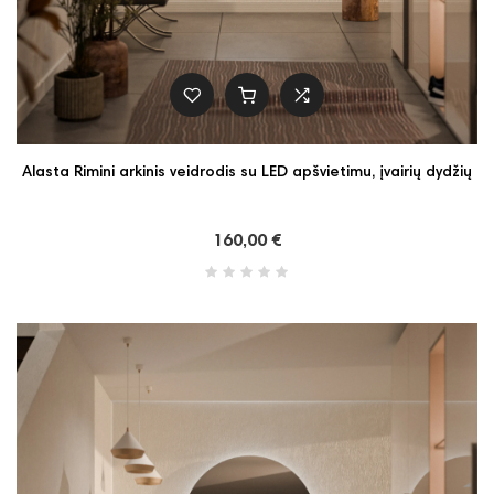
Alasta Rimini arkinis veidrodis su LED apšvietimu, įvairių dydžių
160,00 €