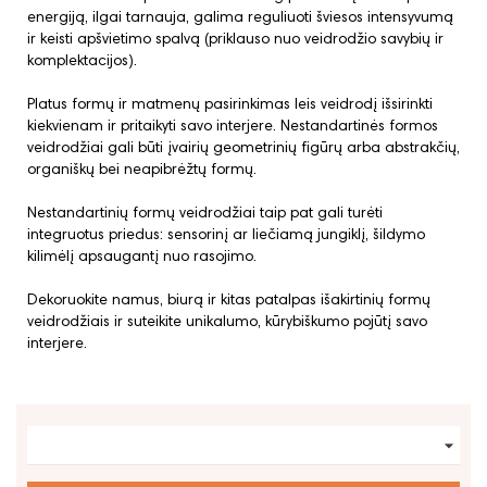
energiją, ilgai tarnauja, galima reguliuoti šviesos intensyvumą
ir keisti apšvietimo spalvą (priklauso nuo veidrodžio savybių ir
komplektacijos).
Platus formų ir matmenų pasirinkimas leis veidrodį išsirinkti
kiekvienam ir pritaikyti savo interjere. Nestandartinės formos
veidrodžiai gali būti įvairių geometrinių figūrų arba abstrakčių,
organiškų bei neapibrėžtų formų.
Nestandartinių formų veidrodžiai taip pat gali turėti
integruotus priedus: sensorinį ar liečiamą jungiklį, šildymo
kilimėlį apsaugantį nuo rasojimo.
Dekoruokite namus, biurą ir kitas patalpas išakirtinių formų
veidrodžiais ir suteikite unikalumo, kūrybiškumo pojūtį savo
interjere.
