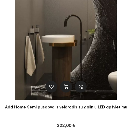
Add Home Semi pusapvalis veidrodis su galiniu LED apšvietimu
222,00 €