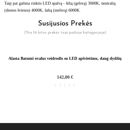
Taip pat galima rinktis LED spalvą - šiltą (gelsvą) 3000K, neutralią
(dienos šviesos) 4000K, šaltą (melsvą) 6000K.
Susijusios Prekės
(Yra 16 kitos prekės toje pačioje kategorijoje)
Alasta Batumi ovalus veidrodis su LED apšvietimu, daug dydžių
142,00 €