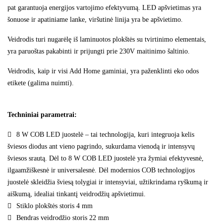
pat garantuoja energijos vartojimo efektyvumą. LED apšvietimas yra
šonuose ir apatiniame lanke, viršutinė linija yra be apšvietimo.
Veidrodis turi nugarėlę iš laminuotos plokštės su tvirtinimo elementais,
yra paruoštas pakabinti ir prijungti prie 230V maitinimo šaltinio.
Veidrodis, kaip ir visi Add Home gaminiai, yra paženklinti eko odos
etikete (galima nuimti).
Techniniai parametrai:
8 W COB LED juostelė – tai technologija, kuri integruoja kelis
šviesos diodus ant vieno pagrindo, sukurdama vienodą ir intensyvų
šviesos srautą. Dėl to 8 W COB LED juostelė yra žymiai efektyvesnė,
ilgaamžiškesnė ir universalesnė. Dėl modernios COB technologijos
juostelė skleidžia šviesą tolygiai ir intensyviai, užtikrindama ryškumą ir
aiškumą, idealiai tinkantį veidrodžių apšvietimui.
Stiklo plokštės storis 4 mm
Bendras veidrodžio storis 22 mm