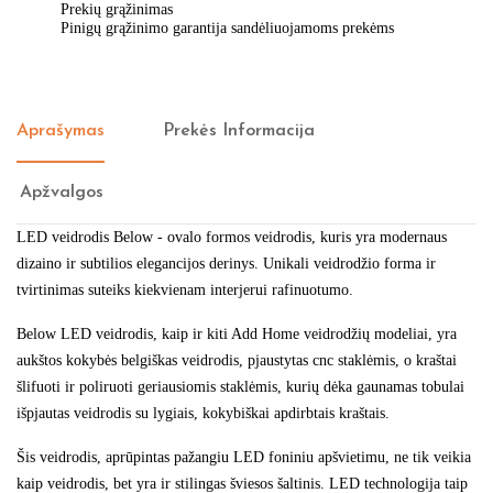
Prekių grąžinimas
Pinigų grąžinimo garantija sandėliuojamoms prekėms
Aprašymas
Prekės Informacija
Apžvalgos
LED veidrodis Below - ovalo formos veidrodis, kuris yra modernaus
dizaino ir subtilios elegancijos derinys. Unikali veidrodžio forma ir
tvirtinimas suteiks kiekvienam interjerui rafinuotumo.
Below LED veidrodis, kaip ir kiti Add Home veidrodžių modeliai, yra
aukštos kokybės belgiškas veidrodis, pjaustytas cnc staklėmis, o kraštai
šlifuoti ir poliruoti geriausiomis staklėmis, kurių dėka gaunamas tobulai
išpjautas veidrodis su lygiais, kokybiškai apdirbtais kraštais.
Šis veidrodis, aprūpintas pažangiu LED foniniu apšvietimu, ne tik veikia
kaip veidrodis, bet yra ir stilingas šviesos šaltinis. LED technologija taip