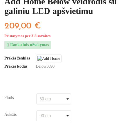
Add Home Below veidrodis su
galiniu LED apšvietimu
209,00 €
Pristatymas per 3-8 savaites
Išankstinis užsakymas

Prekės ženklas
Prekės kodas
Below5090
Plotis
Aukštis