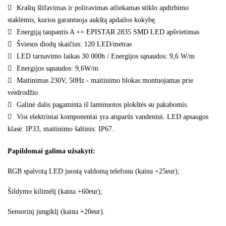
Kraštų šlifavimas ir poliravimas atliekamas stiklo apdirbimo
staklėmis, kurios garantuoja aukštą apdailos kokybę.
Energiją taupantis A ++ EPISTAR 2835 SMD LED apšvietimas
Šviesos diodų skaičius: 120 LED/metras
LED tarnavimo laikas 30 000h / Energijos sąnaudos: 9,6 W/m
Energijos sąnaudos: 9,6W/m
Maitinimas 230V, 50Hz - maitinimo blokas montuojamas prie
veidrodžio
Galinė dalis pagaminta iš laminuotos plokštės su pakabomis.
Visi elektriniai komponentai yra atsparūs vandeniui. LED apsaugos
klasė: IP33, maitinimo šaltinis: IP67.
Papildomai galima užsakyti:
RGB spalvotą LED juostą valdomą telefonu (kaina +25eur);
Šildymo kilimėlį (kaina +60eur);
Sensorinį jungiklį (kaina +20eur).