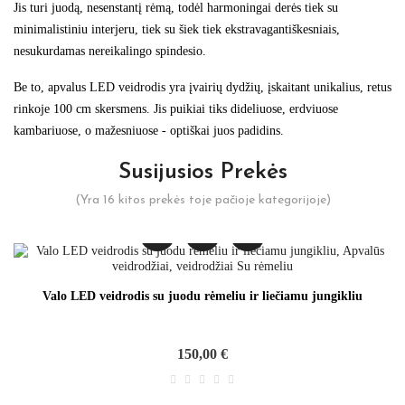
Jis turi juodą, nesenstantį rėmą, todėl harmoningai derės tiek su
minimalistiniu interjeru, tiek su šiek tiek ekstravagantiškesniais,
nesukurdamas nereikalingo spindesio.
Be to, apvalus LED veidrodis yra įvairių dydžių, įskaitant unikalius, retus
rinkoje 100 cm skersmens. Jis puikiai tiks dideliuose, erdviuose
kambariuose, o mažesniuose - optiškai juos padidins.
Susijusios Prekės
(Yra 16 kitos prekės toje pačioje kategorijoje)
Valo LED veidrodis su juodu rėmeliu ir liečiamu jungikliu
150,00 €