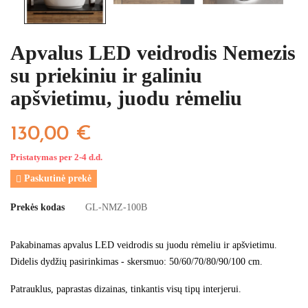
Apvalus LED veidrodis Nemezis
su priekiniu ir galiniu
apšvietimu, juodu rėmeliu
130,00 €
Pristatymas per 2-4 d.d.
Paskutinė prekė

Prekės kodas
GL-NMZ-100B
Pakabinamas apvalus LED veidrodis su juodu rėmeliu ir apšvietimu.
Didelis dydžių pasirinkimas - skersmuo: 50/60/70/80/90/100 cm.
Patrauklus, paprastas dizainas, tinkantis visų tipų interjerui.