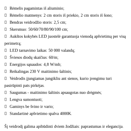
Rėmelis pagamintas iš aliuminio;
Rėmelio matmenys: 2 cm storis iš priekio, 2 cm storis iš šono;
Bendras veidrodžio storis: 2,5 cm;
Skersmuo: 50/60/70/80/90/100 cm;
Aukštos kokybės LED juostelė garantuoja vienodą apšvietimą per visą
perimetrą;
LED tarnavimo laikas: 50 000 valandų;
Šviesos diodų skaičius: 60/m;
Energijos sąnaudos: 4,8 W/mb;
Reikalingas 230 V maitinimo šaltinis;
Veidrodis įjungiamas jungikliu ant sienos, kurio įrengimu turi
pasirūpinti pats pirkėjas.
Saugumas - maitinimo šaltinis apsaugotas nuo drėgmės;
Lengva sumontuoti;
Gaminys be švino ir vario;
Standartinė apšvietimo spalva 4000K.
Šį veidrodį galima apibūdinti dviem žodžiais: paprastumas ir elegancija.