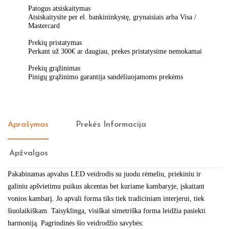
Patogus atsiskaitymas
Atsiskaitysite per el. bankininkystę, grynaisiais arba Visa /
Mastercard
Prekių pristatymas
Perkant už 300€ ar daugiau, prekes pristatysime nemokamai
Prekių grąžinimas
Pinigų grąžinimo garantija sandėliuojamoms prekėms
Aprašymas
Prekės Informacija
Apžvalgos
Pakabinamas apvalus LED veidrodis su juodu rėmeliu, priekiniu ir
galiniu apšvietimu puikus akcentas bet kuriame kambaryje, įskaitant
vonios kambarį. Jo apvali forma tiks tiek tradiciniam interjerui, tiek
šiuolaikiškam. Taisyklinga, visiškai simetriška forma leidžia pasiekti
harmoniją. Pagrindinės šio veidrodžio savybės: