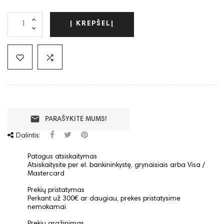
Į KREPŠELĮ
email
PARAŠYKITE MUMS!
Dalintis:
Patogus atsiskaitymas
Atsiskaitysite per el. bankininkystę, grynaisiais arba Visa /
Mastercard
Prekių pristatymas
Perkant už 300€ ar daugiau, prekes pristatysime
nemokamai
Prekių grąžinimas