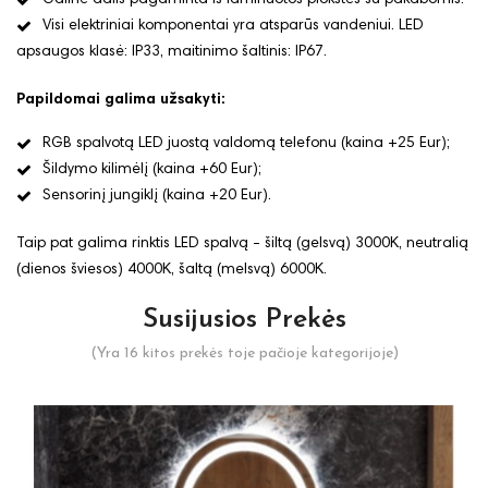
Visi elektriniai komponentai yra atsparūs vandeniui. LED
apsaugos klasė: IP33, maitinimo šaltinis: IP67.
Papildomai galima užsakyti:
RGB spalvotą LED juostą valdomą telefonu (kaina +25 Eur);
Šildymo kilimėlį (kaina +60 Eur);
Sensorinį jungiklį (kaina +20 Eur).
Taip pat galima rinktis LED spalvą - šiltą (gelsvą) 3000K, neutralią
(dienos šviesos) 4000K, šaltą (melsvą) 6000K.
Susijusios Prekės
(Yra 16 kitos prekės toje pačioje kategorijoje)