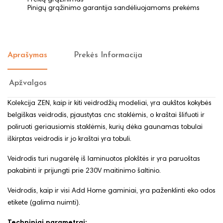
Pinigų grąžinimo garantija sandėliuojamoms prekėms
Aprašymas
Prekės Informacija
Apžvalgos
Kolekcija ZEN, kaip ir kiti veidrodžių modeliai, yra aukštos kokybės
belgiškas veidrodis, pjaustytas cnc staklėmis, o kraštai šlifuoti ir
poliruoti geriausiomis staklėmis, kurių dėka gaunamas tobulai
iškirptas veidrodis ir jo kraštai yra tobuli.
Veidrodis turi nugarėlę iš laminuotos plokštės ir yra paruoštas
pakabinti ir prijungti prie 230V maitinimo šaltinio.
Veidrodis, kaip ir visi Add Home gaminiai, yra paženklinti eko odos
etikete (galima nuimti).
Techniniai parametrai: