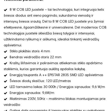
8 W COB LED juostelė – tai technologija, kuri integruoja kelis
šviesos diodus ant vieno pagrindo, sukurdama vienodą ir
intensyvų šviesos srautą. Dėl to 8 W COB LED juostelė yra žymiai
efektyvesnė, ilgaamžiškesnė ir universalesnė. Dėl modernios COB
technologijos juostelė skleidžia šviesą tolygiai ir intensyviai,
užtikrindama ryškumą ir aiškumą, idealiai tinkantį veidrodžių
apšvietimui.
Stiklo plokštės storis 4 mm
Bendras veidrodžio storis 22 mm
Kraštų šlifavimas ir poliravimas atliekamas stiklo apdirbimo
staklėmis, kurios garantuoja aukštą apdailos kokybę.
Energiją taupantis A ++ EPISTAR 2835 SMD LED apšvietimas
Šviesos diodų skaičius: 120 LED/metras
LED tarnavimo laikas 30 000h / Energijos sąnaudos: 9,6 W/m
Energijos sąnaudos: 9,6W/m
Maitinimas 230V, 50Hz - maitinimo blokas montuojamas prie
veidrodžio
Galinė dalis pagaminta iš laminuotos plokštės su pakabomis.