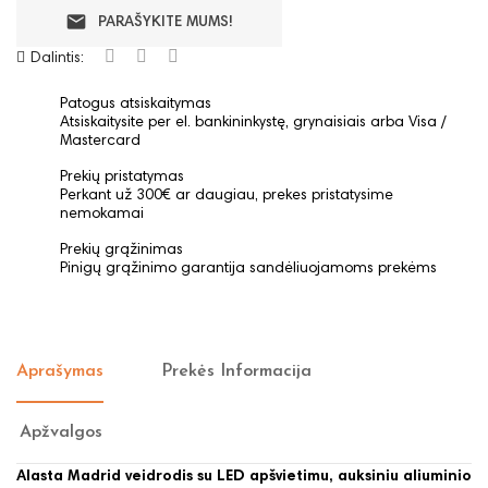
email
PARAŠYKITE MUMS!
Dalintis:
Patogus atsiskaitymas
Atsiskaitysite per el. bankininkystę, grynaisiais arba Visa /
Mastercard
Prekių pristatymas
Perkant už 300€ ar daugiau, prekes pristatysime
nemokamai
Prekių grąžinimas
Pinigų grąžinimo garantija sandėliuojamoms prekėms
Aprašymas
Prekės Informacija
Apžvalgos
Alasta Madrid veidrodis su LED apšvietimu, auksiniu aliuminio