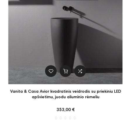
Vanita & Casa Avior kvadratinis veidrodis su priekiniu LED
apšvietimu, juodu aliuminio rėmeliu
353,00 €