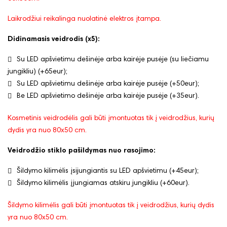
Laikrodžiui reikalinga nuolatinė elektros įtampa.
Didinamasis veidrodis (x5):
Su LED apšvietimu dešinėje arba kairėje pusėje (su liečiamu
jungikliu) (+65eur);
Su LED apšvietimu dešinėje arba kairėje pusėje (+50eur);
Be LED apšvietimo dešinėje arba kairėje pusėje (+35eur).
Kosmetinis veidrodėlis gali būti įmontuotas tik į veidrodžius, kurių
dydis yra nuo 80x50 cm.
Veidrodžio stiklo pašildymas nuo rasojimo:
Šildymo kilimėlis įsijungiantis su LED apšvietimu (+45eur);
Šildymo kilimėlis įjungiamas atskiru jungikliu (+60eur).
Šildymo kilimėlis gali būti įmontuotas tik į veidrodžius, kurių dydis
yra nuo 80x50 cm.