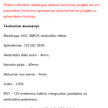
Šildymo kilimėliui reikalingas atskiras liečiamas jungiklis kai yra
pasirinktas Dinaminis apšvietimas arba liečiamas jungiklis su
pritemdymo funkcija.
Techniniai duomenys:
Medžiaga: AGC MIROX veidrodžio stiklas;
Apšvietimas: 12V LED 2835;
Veidrodžio stiklo storis - 4mm;
Rėmelio plotis - 40mm;
Atstumas nuo sienos - 5mm;
Galia - 230V;
IP67 - 12V maitinimo šaltinis, integruotas, paslėptas už
veidrodinio paviršiaus;