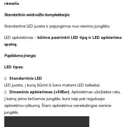
rėmeliu
Standartinio veidrodžio komplektacija:
Standartinė LED juosta ir pajungimas nuo sieninio jungiklio;
LED apšvietimas -
būtina pasirinkti LED tipą ir LED apšvietimo
spalvą.
Papildoma įranga:
LED tipas:
Standartinis LED
LED juosta, į kurią žiūrint iš šono matomi LED taškeliai.
Dinaminis apšvietimas (+50Eur)
. Apšvietimas užsižiebia ratu.
Į kainą įeina liečiamas jungiklis, kuris taip pat reguliuoja
apšvietimo ryškumą. Šiam apšvietimui nereikalingas sieninis
jungiklis.