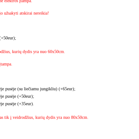
nė elektros įtampa.
jo užsakyti atskirai nereikia!
 (+50eur);
rodžius, kurių dydis yra nuo 60x50cm.
 įtampa.
je pusėje (su liečiamu jungikliu) (+65eur);
je pusėje (+50eur);
je pusėje (+35eur).
as tik į veidrodžius, kurių dydis yra nuo 80x50cm.