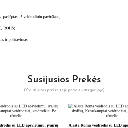
, paslėptas už veidrodinio paviršiaus;
TC, ROHS;
as ir poliravimas;
Susijusios Prekės
(Yra 16 kitos prekės toje pačioje kategorijoje)
idrodis su LED apšvietimu, įvairių
Alasta Roma veidrodis su LED apš