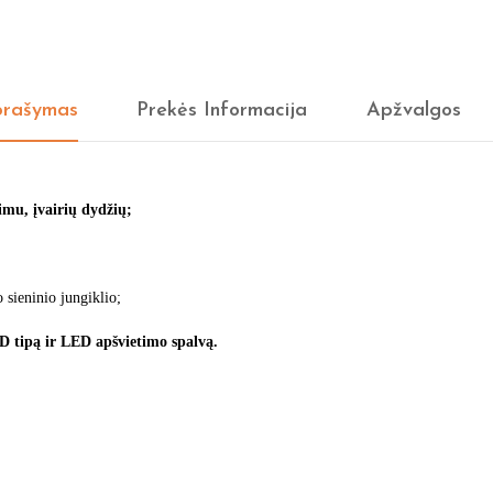
rašymas
Prekės Informacija
Apžvalgos
imu, įvairių dydžių;
 sieninio jungiklio;
D tipą ir LED apšvietimo spalvą.