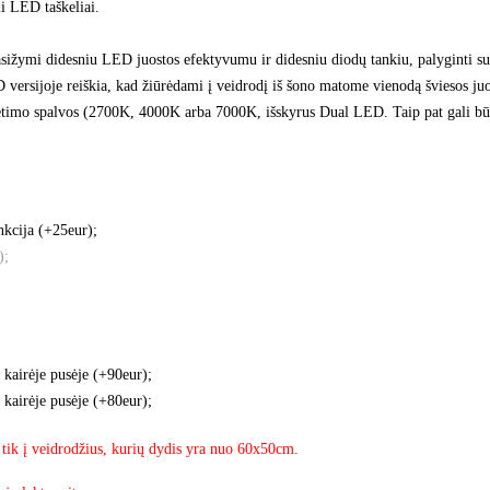
i LED taškeliai.
ižymi didesniu LED juostos efektyvumu ir didesniu diodų tankiu, palyginti su 
 versijoje reiškia, kad žiūrėdami į veidrodį iš šono matome vienodą šviesos juos
ietimo spalvos (2700K, 4000K arba 7000K, išskyrus Dual LED. Taip pat gali būti
nkcija (+25eur);
);
 kairėje pusėje (+90eur);
 kairėje pusėje (+80eur);
 tik į veidrodžius, kurių dydis yra nuo 60x50cm.