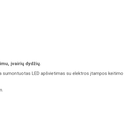
mu, įvairių dydžių.
yra sumontuotas LED apšvietimas su elektros įtampos keitimo
m.