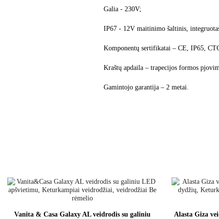
Galia - 230V;
IP67 - 12V maitinimo šaltinis, integruotas
Komponentų sertifikatai – CE, IP65, C
Kraštų apdaila – trapecijos formos pjovim
Gamintojo garantija – 2 metai.
Vanita & Casa Galaxy AL veidrodis su galiniu
Alasta Giza ve