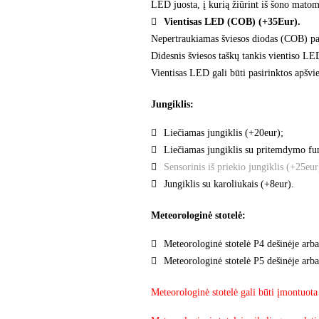
LED juosta, į kurią žiūrint iš šono matom
Vientisas LED (COB) (+35Eur).
Nepertraukiamas šviesos diodas (COB) pas
Didesnis šviesos taškų tankis vientiso LED
Vientisas LED gali būti pasirinktos apšv
Jungiklis:
Liečiamas jungiklis (+20eur);
Liečiamas jungiklis su pritemdymo fu
Sensorinis iš priekio jungiklis (+25eur
Jungiklis su karoliukais (+8eur).
Meteorologinė stotelė:
Meteorologinė stotelė P4 dešinėje arba
Meteorologinė stotelė P5 dešinėje arba
Meteorologinė stotelė gali būti įmontuota