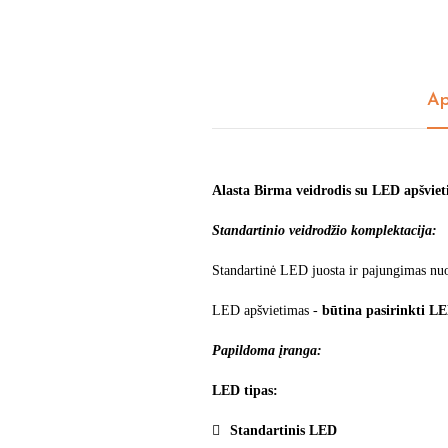
Ap
Alasta Birma veidrodis su LED apšviet
Standartinio veidrodžio komplektacija:
Standartinė LED juosta ir pajungimas nuo
LED apšvietimas -
būtina pasirinkti LE
Papildoma įranga:
LED tipas:
Standartinis LED