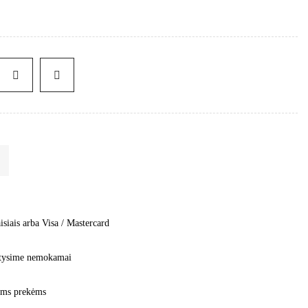
isiais arba Visa / Mastercard
tatysime nemokamai
moms prekėms