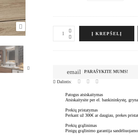

Į KREPŠELĮ
email
PARAŠYKITE MUMS!
Dalintis:
Patogus atsiskaitymas
Atsiskaitysite per el. bankininkystę, gryna
Prekių pristatymas
Perkant už 300€ ar daugiau, prekes pris
Prekių grąžinimas
Pinigų grąžinimo garantija sandėliuoja