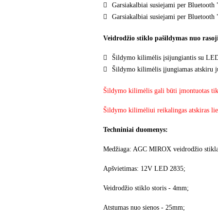
Garsiakalbiai susiejami per Bluetooth
Garsiakalbiai susiejami per Bluetooth 
Veidrodžio stiklo pašildymas nuo raso
Šildymo kilimėlis įsijungiantis su LE
Šildymo kilimėlis įjungiamas atskiru j
Šildymo kilimėlis gali būti įmontuotas ti
Šildymo kilimėliui reikalingas atskiras l
Techniniai duomenys:
Medžiaga: AGC MIROX veidrodžio stikla
Apšvietimas: 12V LED 2835;
Veidrodžio stiklo storis - 4mm;
Atstumas nuo sienos - 25mm;