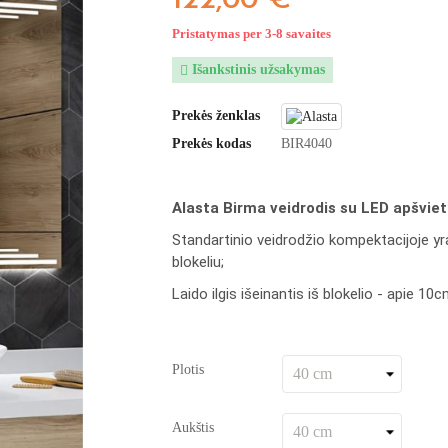
122,00 €
Pristatymas per 3-8 savaites
Išankstinis užsakymas

Prekės ženklas
Prekės kodas
BIR4040
Alasta Birma veidrodis su LED apšvieti
Standartinio veidrodžio kompektacijoje 
blokeliu;
Laido ilgis išeinantis iš blokelio - apie 10c
Plotis
Aukštis