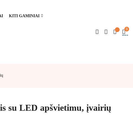
AI
KITI GAMINIAI
0
ių
is su LED apšvietimu, įvairių