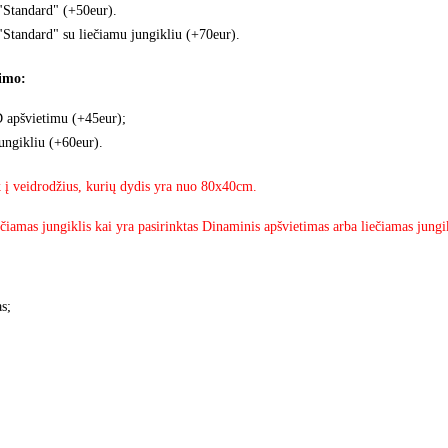
 "Standard" (+50eur).
"Standard" su liečiamu jungikliu (+70eur).
jimo:
D apšvietimu (+45eur);
ungikliu (+60eur).
k į veidrodžius, kurių dydis yra nuo 80x40cm.
iečiamas jungiklis kai yra pasirinktas Dinaminis apšvietimas arba liečiamas jun
s;