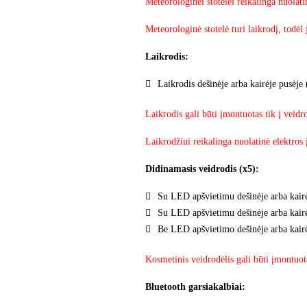
Meteorologinei stotelei reikalinga nuolati
Meteorologinė stotelė turi laikrodį, todėl 
Laikrodis:
Laikrodis dešinėje arba kairėje pusėje
Laikrodis gali būti įmontuotas tik į veid
Laikrodžiui reikalinga nuolatinė elektros
Didinamasis veidrodis (x5):
Su LED apšvietimu dešinėje arba kairė
Su LED apšvietimu dešinėje arba kairė
Be LED apšvietimo dešinėje arba kairė
Kosmetinis veidrodėlis gali būti įmontuot
Bluetooth garsiakalbiai: