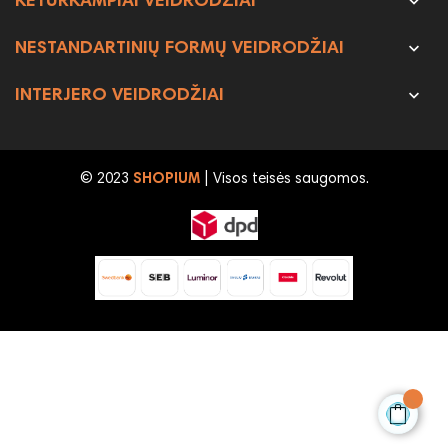

KETURKAMPIAI VEIDRODŽIAI

NESTANDARTINIŲ FORMŲ VEIDRODŽIAI

INTERJERO VEIDRODŽIAI
© 2023
SHOPIUM
| Visos teisės saugomos.
Vanita & Casa Argo apvalus...
212,00 €
Į KREPŠELĮ