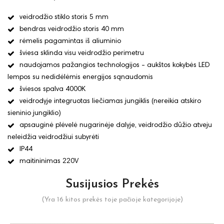
veidrodžio stiklo storis 5 mm
bendras veidrodžio storis 40 mm
rėmelis pagamintas iš aliuminio
šviesa sklinda visu veidrodžio perimetru
naudojamos pažangios technologijos - aukštos kokybės LED
lempos su nedidėlėmis energijos sąnaudomis
šviesos spalva 4000K
veidrodyje integruotas liečiamas jungiklis (nereikia atskiro
sieninio jungiklio)
apsauginė plėvelė nugarinėje dalyje, veidrodžio dūžio atveju
neleidžia veidrodžiui subyrėti
IP44
maitininimas 220V
Susijusios Prekės
(Yra 16 kitos prekės toje pačioje kategorijoje)