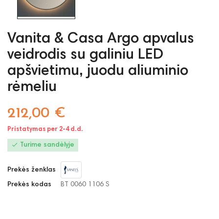
Vanita & Casa Argo apvalus
veidrodis su galiniu LED
apšvietimu, juodu aliuminio
rėmeliu
212,00 €
Pristatymas per 2-4 d.d.

Turime sandėlyje
Prekės ženklas
Prekės kodas
BT 0060 1106 S