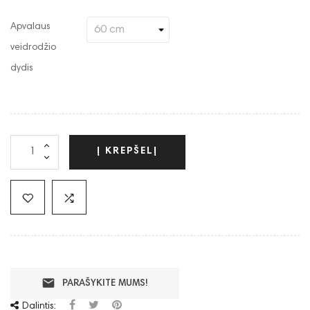
Apvalaus
veidrodžio
dydis
Į KREPŠELĮ
email
PARAŠYKITE MUMS!
Dalintis: