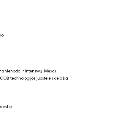
io;
ma vienodą ir intensyvų šviesos
COB technologijos juostelė skleidžia
kokybę.