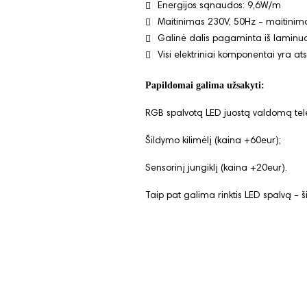
Energijos sąnaudos: 9,6W/m
Maitinimas 230V, 50Hz - maitinim
Galinė dalis pagaminta iš laminuo
Visi elektriniai komponentai yra at
Papildomai galima užsakyti:
RGB spalvotą LED juostą valdomą tel
Šildymo kilimėlį (kaina +60eur);
Sensorinį jungiklį (kaina +20eur).
Taip pat galima rinktis LED spalvą - š