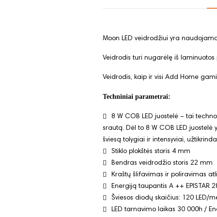
Moon LED veidrodžiui yra naudojamas
Veidrodis turi nugarėlę iš laminuotos p
Veidrodis, kaip ir visi Add Home gamin
Techniniai parametrai:
8 W COB LED juostelė – tai technol
srautą. Dėl to 8 W COB LED juostelė 
šviesą tolygiai ir intensyviai, užtikri
Stiklo plokštės storis 4 mm
Bendras veidrodžio storis 22 mm
Kraštų šlifavimas ir poliravimas a
Energiją taupantis A ++ EPISTAR 
Šviesos diodų skaičius: 120 LED/m
LED tarnavimo laikas 30 000h / E