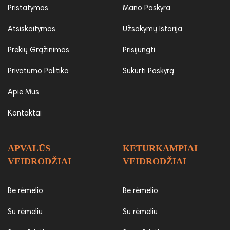
Pristatymas
Mano Paskyra
Atsiskaitymas
Užsakymų Istorija
Prekių Grąžinimas
Prisijungti
Privatumo Politika
Sukurti Paskyrą
Apie Mus
Kontaktai
APVALŪS
KETURKAMPIAI
VEIDRODŽIAI
VEIDRODŽIAI
Be rėmelio
Be rėmelio
Su rėmeliu
Su rėmeliu