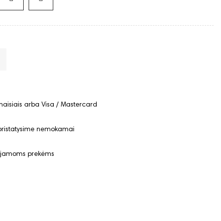
rynaisiais arba Visa / Mastercard
 pristatysime nemokamai
uojamoms prekėms