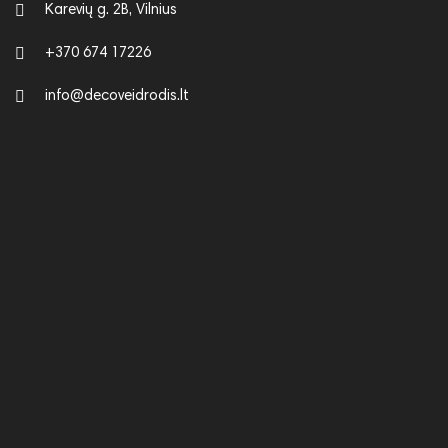
Karevių g. 2B, Vilnius
+370 674 17226
info@decoveidrodis.lt