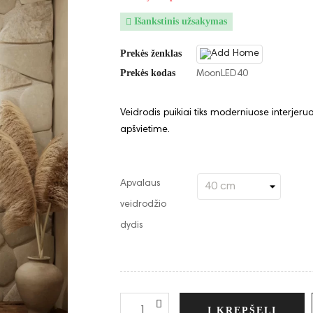
Išankstinis užsakymas

Prekės ženklas
Prekės kodas
MoonLED40
Veidrodis puikiai tiks moderniuose interjeru
apšvietime.
Apvalaus
veidrodžio
dydis
Į KREPŠELĮ