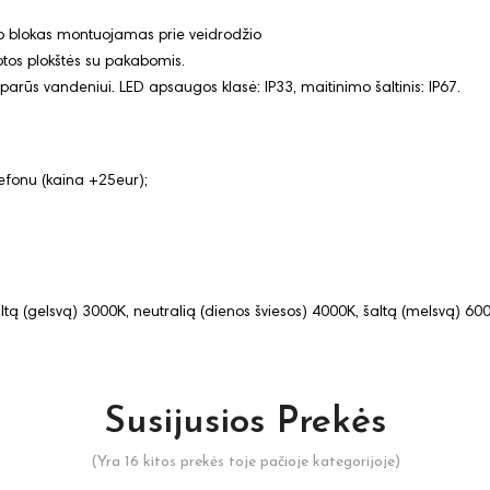
o blokas montuojamas prie veidrodžio
tos plokštės su pakabomis.
sparūs vandeniui. LED apsaugos klasė: IP33, maitinimo šaltinis: IP67.
efonu (kaina +25eur);
iltą (gelsvą) 3000K, neutralią (dienos šviesos) 4000K, šaltą (melsvą) 60
Susijusios Prekės
(Yra 16 kitos prekės toje pačioje kategorijoje)