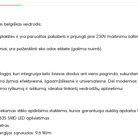
 belgiškas veidrodis;
lokštės ir yra paruoštas pakabinti ir prijungti prie 230V maitinimo šaltin
iai, yra paženklinti eko odos etikete (galima nuimti).
ogija, kuri integruoja kelis šviesos diodus ant vieno pagrindo, sukurda
yra žymiai efektyvesnė, ilgaamžiškesnė ir universalesnė. Dėl modernios 
ndama ryškumą ir aiškumą, idealiai tinkantį veidrodžių apšvietimui.
tliekamas stiklo apdirbimo staklėmis, kurios garantuoja aukštą apdailos 
2835 SMD LED apšvietimas
etras
nergijos sąnaudos: 9,6 W/m